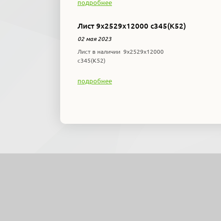
подробнее
Лист 9х2529х12000 с345(К52)
02 мая 2023
Лист в наличии 9х2529х12000
с345(К52)
подробнее