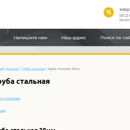
НАШ
(812) 
(мно
Напишите нам
Наш адрес
Поиск по са
ная
\
Каталог
\
Труба стальная
\ труба стальная 30мм
руба стальная
а стальная
зад