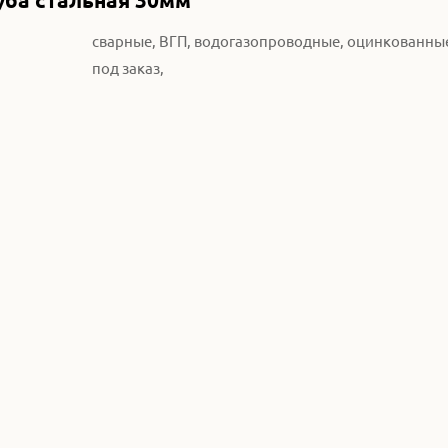
уба стальная 30мм
сварные, ВГП, водогазопроводные, оцинкованные
под заказ,