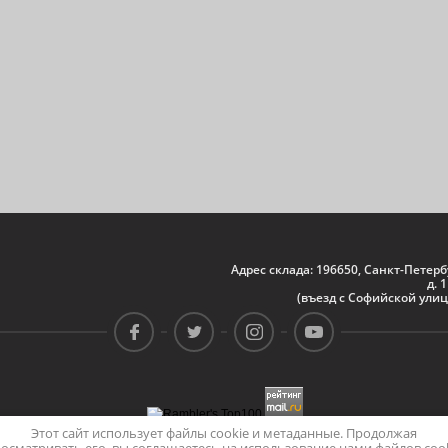
Адрес склада: 196650, Санкт-Петер
д. 
(въезд с Софийской улиц
Этот сайт использует файлы cookie и метаданные. Продолжая